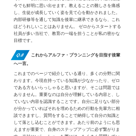
今でも鮮明に思い出せます。教えることの難しさを痛感
し、生徒が成長していく姿を見て心を動かされました。
内部研修等を通して知識を後輩に継承できるなら、これ
ほどうれしいことはありません。 ゼロからスタートする
社員が多い当社で、教育の一端を担うことが私の密かな
目標です。
Q.8
これからアルファ・プランニングを目指す後輩
へ一言。
これまでのページで紹介している通り、多くの分野に関
わります。今現在持っている知識が少なかったり、ゼロ
である方もいらっしゃると思いますが、そこは問題では
ありません。重要なのは自分が理解している内容と、し
ていない内容を認識することです。自分に足りない部分
が分かっていればそれを埋めるための行動を先輩方に相
談できますし、質問をすることで納得して自分の知識と
して落とし込むことができます。あたり前のようにも思
えますが重要で、自身のステップアップに必ず繋がりま