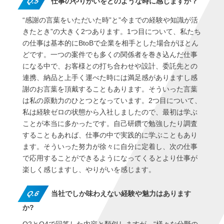
Q.5
仕事のやりがいをどのような時に感じますか？
“感謝の言葉をいただいた時”と”今までの経験や知識が活
きたとき”の大きく2つあります。1つ目について、私たち
の仕事は基本的にBtoBで企業を相手とした場合がほとん
どです。一つの案件でも多くの関係者を巻き込んだ仕事
になる中で、お客様との打ち合わせや設計、委託先との
連携、納品と上手く運べた時には満足感がありますし感
謝のお言葉を頂戴することもあります。そういった言葉
は私の原動力のひとつとなっています。2つ目について、
私は経験ゼロの状態から入社しましたので、最初は学ぶ
ことが本当に多かったです。自己研鑽で勉強したり調査
することもあれば、仕事の中で実践的に学ぶこともあり
ます。そういった努力が徐々に自分に定着し、次の仕事
で応用することができるようになってくるとより仕事が
楽しく感じますし、やりがいを感じます。
Q.6
当社でしか味わえない経験や魅力はあります
か?
Q2とQ4で回答した内容と類似しますが、“様々な分野の