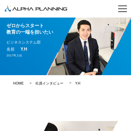
ゼロからスタート
教育の一端を担いたい
ビジネスシステム部
Y.H
名前
2017年入社
HOME
社員インタビュー
Y.H