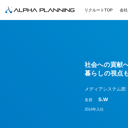
リクルートTOP
会社
社会への貢献
暮らしの視点
メディアシステム部
S.W
名前
2014年入社