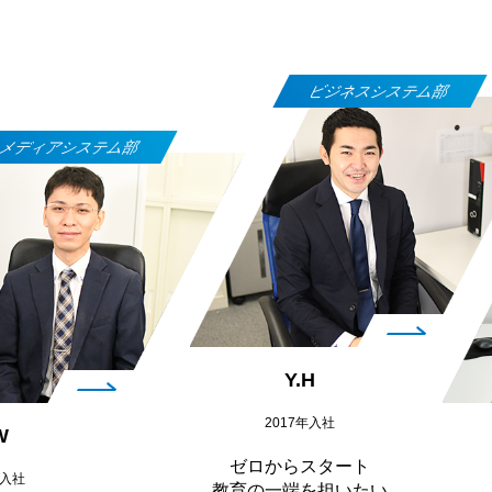
ビジネスシステム部
メディアシステム部
Y.H
2017年入社
W
ゼロからスタート
年入社
教育の一端を担いたい