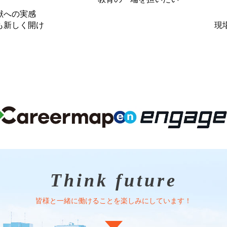
献への実感
も新しく開け
現
Think future
皆様と一緒に働けることを楽しみにしています！