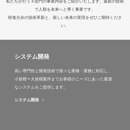
私たちが行う４部門の事業内容をご紹介いたします。最新の技術
PHILOSOPHY
で人類を未来へと導く事業です。
秒進分歩の技術革新と、新しい未来の実現をぜひご期待くださ
アルファプランニングの哲学/想い
い。
アルファプランニングは、仲間と連携して情熱的に仕事に取り組
み、要望や悩みに誠実に対応し、社会活動を通じて、より良質な
会社・人になることを目指します。
システム開発
詳しく見る
高い専門性と開発技術で様々な業種・業務に対応し、
小規模〜大規模案件までお客様のニーズにあった最適
なシステムをご提供します。
システム開発