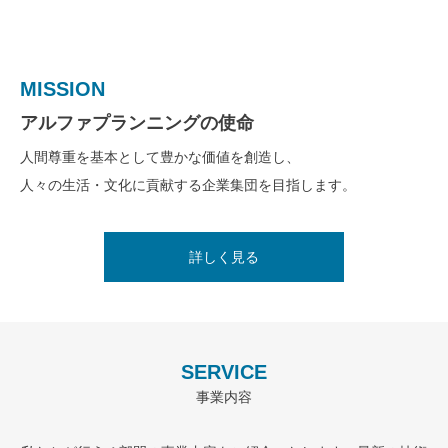
MISSION
VISION
アルファプランニングの使命
アルファプランニングの今後の目標
人間尊重を基本として豊かな価値を創造し、
今後は日本が抱える少子高齢化・労働人口の減少やインフラの老
人々の生活・文化に貢献する企業集団を目指します。
朽化などの問題を解決するため、新たなテクノロジーに対応でき
る技術者を輩出し、豊かな社会づくりに貢献していきます。
詳しく見る
詳しく見る
SERVICE
事業内容