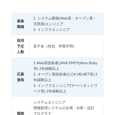
1. システム開発(Web系・オープン系・
募集
汎用系)エンジニア
職種
2. インフラエンジニア
採用
予定
若干名（性別、学歴不問）
人数
1.Web系技術者(JAVA,PHP,Python,Ruby
等) 2年経験以上
応募
2. オープン系技術者(C,C#,VB,NET等) 2
資格
年経験以上
3. インフラエンジニア(サーバ,ネットワ
ーク等) 2年経験以上
システムエンジニア
情報処理システムの企画・分析・設計
職務
プログラマ