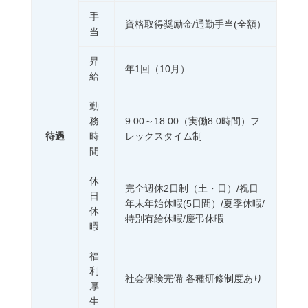
手
資格取得奨励金/通勤手当(全額）
当
昇
年1回（10月）
給
勤
務
9:00～18:00（実働8.0時間）フ
待遇
時
レックスタイム制
間
休
完全週休2日制（土・日）/祝日
日
年末年始休暇(5日間）/夏季休暇/
休
特別有給休暇/慶弔休暇
暇
福
利
社会保険完備 各種研修制度あり
厚
生