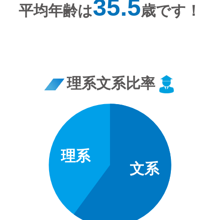
35.5
平均年齢は
歳です！
理系文系比率
理系
文系